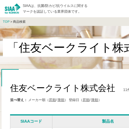
SIAAは、抗菌/防カビ/抗ウイルスに関する
マークを認証している業界団体です。
TOP
> 商品検索
「住友ベークライト株
住友ベークライト株式会社
11
並べ替え：
メーカー順（
昇順
/
降順
）
登録日（
昇順
/
降順
）
SIAAコード
製品名