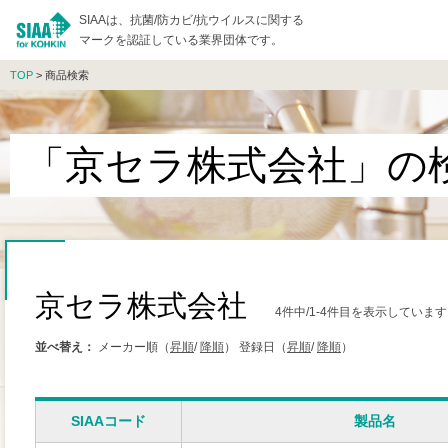
SIAAは、抗菌/防カビ/抗ウイルスに関する
マークを認証している業界団体です。
TOP
> 商品検索
「京セラ株式会社」の
京セラ株式会社
4件中/1-4件目を表示しています
並べ替え：
メーカー順（
昇順
/
降順
）
登録日（
昇順
/
降順
）
SIAAコード
製品名