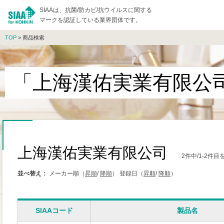
SIAAは、抗菌/防カビ/抗ウイルスに関する
マークを認証している業界団体です。
TOP
> 商品検索
「上海漢佑実業有限公
上海漢佑実業有限公司
2件中/1-2件
並べ替え：
メーカー順（
昇順
/
降順
）
登録日（
昇順
/
降順
）
SIAAコード
製品名