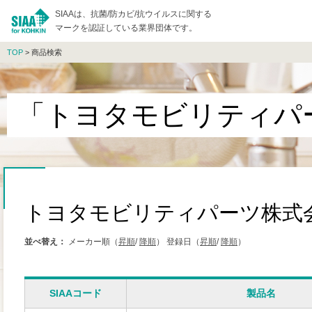
SIAAは、抗菌/防カビ/抗ウイルスに関する
マークを認証している業界団体です。
TOP
> 商品検索
「トヨタモビリティパ
トヨタモビリティパーツ株式
並べ替え：
メーカー順（
昇順
/
降順
）
登録日（
昇順
/
降順
）
SIAAコード
製品名