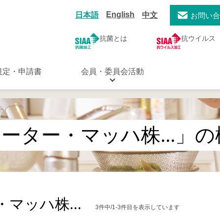
English
日本語
中文
お問い
抗菌とは
抗ウイルス
規定・申請書
会員・委員会活動
ーター・マッハ株...」
マッハ株...
3件中/1-3件目を表示しています