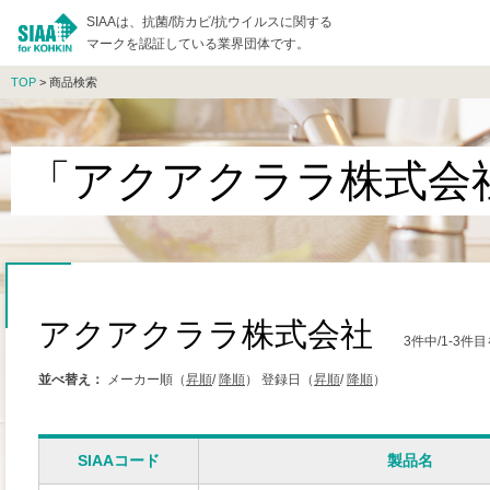
SIAAは、抗菌/防カビ/抗ウイルスに関する
マークを認証している業界団体です。
TOP
> 商品検索
「アクアクララ株式会
アクアクララ株式会社
3件中/1-3
並べ替え：
メーカー順（
昇順
/
降順
）
登録日（
昇順
/
降順
）
SIAAコード
製品名