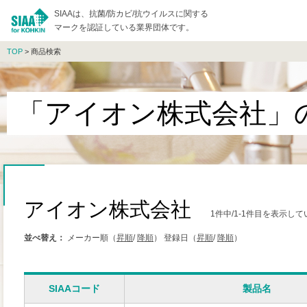
SIAAは、抗菌/防カビ/抗ウイルスに関する
マークを認証している業界団体です。
TOP
> 商品検索
「アイオン株式会社」
アイオン株式会社
1件中/1-1件目を表示し
並べ替え：
メーカー順（
昇順
/
降順
）
登録日（
昇順
/
降順
）
SIAAコード
製品名