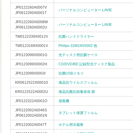
JP0122260A0007V
パーソナルコンピューター LAVIE
JP0612260A0001T
JP0122260A0008W
パーソナルコンピューター LAVIE
JP0612260A0002U
TW0122339X0012V
抗菌ハンドドライヤー
TW0123169X0001V
Philips 32M1N5500Z 他
JP0123099X0001G
光ディスク用抗菌ケース
JP0123099X0002H
CD/DVD/BD 記録型光ディスク製品
JP0123099X0003I
抗菌USBメモリ
KR0612522X0001D
液晶抗ウイルスフィルム
KR0122522A0002U
液晶抗菌抗病毒保保 膜
JP0122322A0001O
扇風機
JP0122002A0046S
タブレット保護フィルム
JP0612002A0001N
JP0122002A0047T
ホテル用冷蔵庫