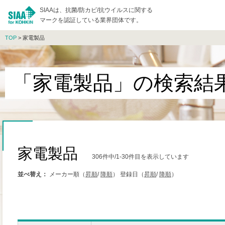
SIAAは、抗菌/防カビ/抗ウイルスに関する
マークを認証している業界団体です。
TOP
> 家電製品
「家電製品」の検索結
家電製品
306件中/1-30件目を表示しています
並べ替え：
メーカー順（
昇順
/
降順
）
登録日（
昇順
/
降順
）