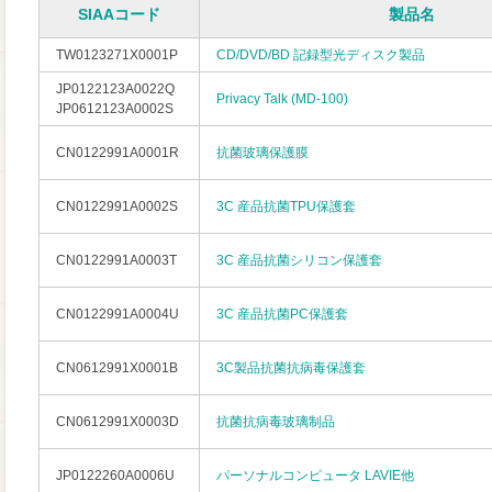
SIAAコード
製品名
TW0123271X0001P
CD/DVD/BD 記録型光ディスク製品
JP0122123A0022Q
Privacy Talk (MD-100)
JP0612123A0002S
CN0122991A0001R
抗菌玻璃保護膜
CN0122991A0002S
3C 産品抗菌TPU保護套
CN0122991A0003T
3C 産品抗菌シリコン保護套
CN0122991A0004U
3C 産品抗菌PC保護套
CN0612991X0001B
3C製品抗菌抗病毒保護套
CN0612991X0003D
抗菌抗病毒玻璃制品
JP0122260A0006U
パーソナルコンピュータ LAVIE他