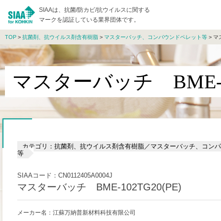
SIAAは、抗菌/防カビ/抗ウイルスに関する
マークを認証している業界団体です。
TOP
>
抗菌剤、抗ウイルス剤含有樹脂
>
マスターバッチ、コンパウンドペレット等
> マ
マスターバッチ BME-10
カテゴリ：抗菌剤、抗ウイルス剤含有樹脂／マスターバッチ、コンパ
等
SIAAコード：CN0112405A0004J
マスターバッチ BME-102TG20(PE)
メーカー名：江蘇万納普新材料科技有限公司