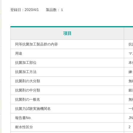
登録日：2020/4/1 製品数：１
項目
同等抗菌加工製品群の内容
抗
用途
マ
抗菌加工部位
本
抗菌加工方法
練
抗菌剤の大分類
無
抗菌剤の中分類
銀
抗菌剤の一般名
無
抗菌力試験実施機関名
一
報告書No.
JN
耐水性区分
2