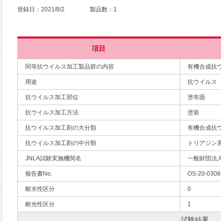
登録日：2021/8/2 製品数：1
項目
同等抗ウイルス加工製品群の内容
有機合成抗
用途
抗ウイルス
抗ウイルス加工部位
塗布面
抗ウイルス加工方法
塗装
抗ウイルス加工剤の大分類
有機合成抗
抗ウイルス加工剤の中分類
トリアジン
JNLA試験実施機関名
一般財団法
報告書No.
OS-20-0308
耐水性区分
0
耐光性区分
1
試験結果