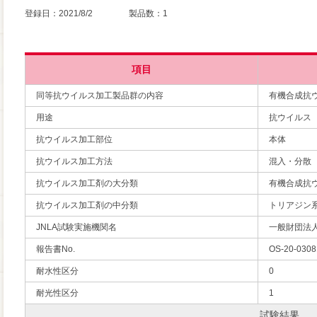
登録日：2021/8/2 製品数：1
項目
同等抗ウイルス加工製品群の内容
有機合成抗
用途
抗ウイルス
抗ウイルス加工部位
本体
抗ウイルス加工方法
混入・分散
抗ウイルス加工剤の大分類
有機合成抗
抗ウイルス加工剤の中分類
トリアジン
JNLA試験実施機関名
一般財団法
報告書No.
OS-20-0308
耐水性区分
0
耐光性区分
1
試験結果