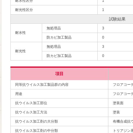
耐水性区分
1
耐光性区分
1
試験結果
無処理品
3
耐水性
防カビ加工製品
0
無処理品
3
耐光性
防カビ加工製品
0
項目
同等抗ウイルス加工製品群の内容
フロアコー
用途
フロアコー
抗ウイルス加工部位
塗装面
抗ウイルス加工方法
塗装
抗ウイルス加工剤の大分類
有機合成抗
抗ウイルス加工剤の中分類
トリアジン