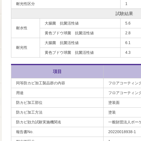
耐光性区分
1
試験結果
大腸菌 抗菌活性値
5.6
耐水性
黄色ブドウ球菌 抗菌活性値
2.8
大腸菌 抗菌活性値
6.1
耐光性
黄色ブドウ球菌 抗菌活性値
4.3
項目
同等防カビ加工製品群の内容
フロアコーティン
用途
フロアコーティン
防カビ加工部位
塗装面
防カビ加工方法
塗装
防カビ効力試験実施機関名
一般財団法人ボー
報告書No.
20220018938-1