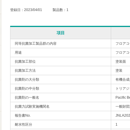
登録日：2023/04/01 製品数：1
項目
同等抗菌加工製品群の内容
フロアコ
用途
フロアコ
抗菌加工部位
塗装面
抗菌加工方法
塗装
抗菌剤の大分類
有機合成
抗菌剤の中分類
トリアジ
抗菌剤の一般名
Pacific
抗菌力試験実施機関名
一般財団
報告書No.
JNLA20
耐水性区分
1