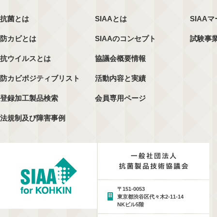
抗菌とは
SIAAとは
SIAA
防カビとは
SIAAのコンセプト
試験事
抗ウイルスとは
協議会概要情報
防カビポジティブリスト
活動内容と実績
登録加工製品検索
会員専用ページ
法規制及び障害事例
〒151-0053
東京都渋谷区代々木2-11-14
NKビル5階