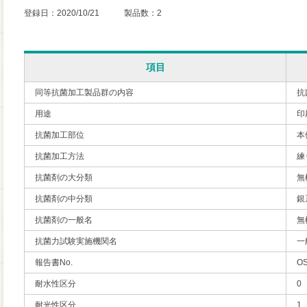
登録日：2020/10/21 製品数：2
項目
同等抗菌加工製品群の内容
抗
用途
印
抗菌加工部位
本
抗菌加工方法
練
抗菌剤の大分類
無
抗菌剤の中分類
銀
抗菌剤の一般名
無
抗菌力試験実施機関名
一
報告書No.
OS
耐水性区分
0
耐光性区分
1