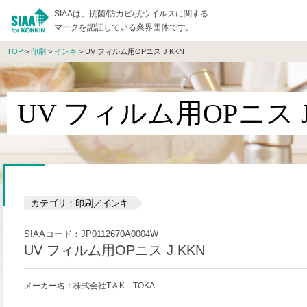
SIAAは、抗菌/防カビ/抗ウイルスに関する
マークを認証している業界団体です。
TOP
>
印刷
>
インキ
> UV フィルム用OPニス J KKN
UV フィルム用OPニス J
カテゴリ：印刷／インキ
SIAAコード：JP0112670A0004W
UV フィルム用OPニス J KKN
メーカー名：株式会社T＆K TOKA