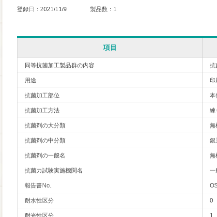
登録日：2021/11/9 製品数：1
項目
同等抗菌加工製品群の内容
抗
用途
印
抗菌加工部位
本
抗菌加工方法
練
抗菌剤の大分類
無
抗菌剤の中分類
銀
抗菌剤の一般名
無
抗菌力試験実施機関名
一
報告書No.
OS
耐水性区分
0
耐光性区分
1