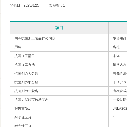
登録日：2023/8/25 製品数：1
項目
同等抗菌加工製品群の内容
事務用品
用途
名札
抗菌加工部位
本体
抗菌加工方法
練り込み
抗菌剤の大分類
有機合成
抗菌剤の中分類
トリアジ
抗菌剤の一般名
有機合成
抗菌力試験実施機関名
一般財団
報告書No.
JNLA20
耐水性区分
1
耐光性区分
1