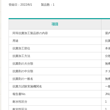
登録日：2022/6/1 製品数：1
項目
同等抗菌加工製品群の内容
屋
用途
抗
抗菌加工部位
本
抗菌加工方法
分
抗菌剤の大分類
無
抗菌剤の中分類
チ
抗菌剤の一般名
無
抗菌力試験実施機関名
一
報告書No.
JN
耐水性区分
1
耐光性区分
1