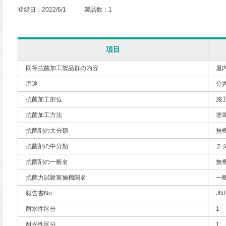
登録日：2022/6/1 製品数：1
項目
同等抗菌加工製品群の内容
屋
用途
公
抗菌加工部位
施
抗菌加工方法
塗
抗菌剤の大分類
無
抗菌剤の中分類
チ
抗菌剤の一般名
無
抗菌力試験実施機関名
一
報告書No.
JN
耐水性区分
1
耐光性区分
1