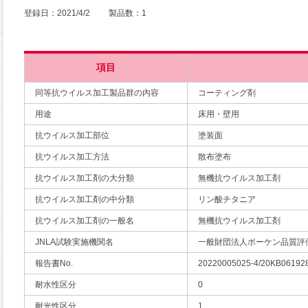
登録日：2021/4/2 製品数：1
項目
同等抗ウイルス加工製品群の内容
コーティング剤
用途
床用・壁用
抗ウイルス加工部位
塗装面
抗ウイルス加工方法
散布塗布
抗ウイルス加工剤の大分類
無機抗ウイルス加工剤
抗ウイルス加工剤の中分類
リン酸チタニア
抗ウイルス加工剤の一般名
無機抗ウイルス加工剤
JNLA試験実施機関名
一般財団法人ボーケン品質評
報告書No.
20220005025-4/20KB06192
耐水性区分
0
耐光性区分
1