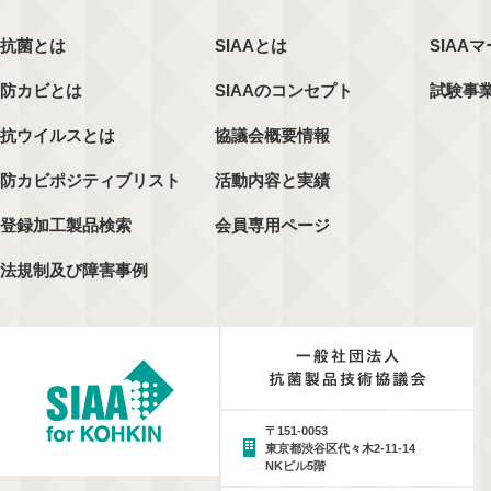
抗菌とは
SIAAとは
SIAA
防カビとは
SIAAのコンセプト
試験事
抗ウイルスとは
協議会概要情報
防カビポジティブリスト
活動内容と実績
登録加工製品検索
会員専用ページ
法規制及び障害事例
〒151-0053
東京都渋谷区代々木2-11-14
NKビル5階