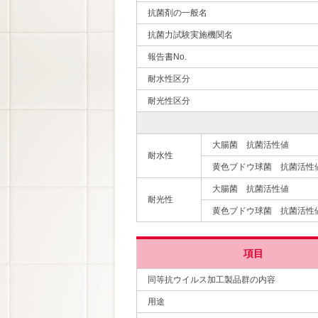
抗菌剤の一般名
抗菌力試験実施機関名
報告書No.
耐水性区分
耐光性区分
大腸菌 抗菌活性値
耐水性
黄色ブドウ球菌 抗菌活性
大腸菌 抗菌活性値
耐光性
黄色ブドウ球菌 抗菌活性
項目
同等抗ウイルス加工製品群の内容
用途