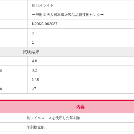
銀ゼオライト
一般財団法人日本繊維製品品質技術センター
N20KB-062087
2
1
試験結果
4.8
値
3.2
≧7.6
値
≧7
内容
抗ウイルスニスを使用した印刷物
印刷物全般