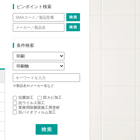
ピンポイント検索
条件検索
※製品名やメーカー名など
抗菌加工
防カビ加工
抗ウイルス加工
業務用除菌膜施工用塗材
抗バイオフィルム加工