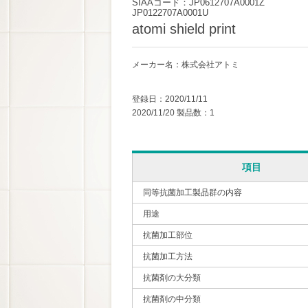
SIAAコード：JP0612707A0001Z
JP0122707A0001U
atomi shield print
メーカー名：株式会社アトミ
登録日：2020/11/11
2020/11/20 製品数：1
項目
同等抗菌加工製品群の内容
用途
抗菌加工部位
抗菌加工方法
抗菌剤の大分類
抗菌剤の中分類