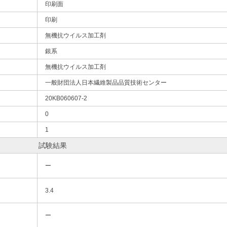
印刷面
印刷
無機抗ウイルス加工剤
銀系
無機抗ウイルス加工剤
一般財団法人日本繊維製品品質技術センター
20KB060607-2
0
1
試験結果
ー
3.4
ー