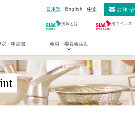
English
日本語
中文
お問い
抗菌とは
抗ウイルス
規定・申請書
会員・委員会活動
int