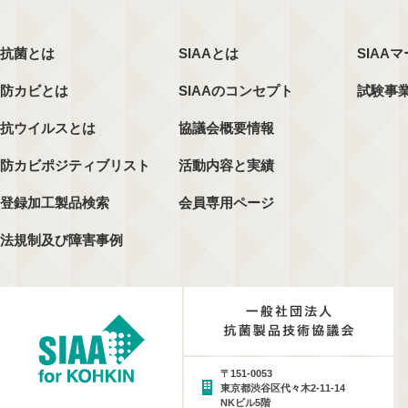
抗菌とは
SIAAとは
SIAA
防カビとは
SIAAのコンセプト
試験事
抗ウイルスとは
協議会概要情報
防カビポジティブリスト
活動内容と実績
登録加工製品検索
会員専用ページ
法規制及び障害事例
〒151-0053
東京都渋谷区代々木2-11-14
NKビル5階