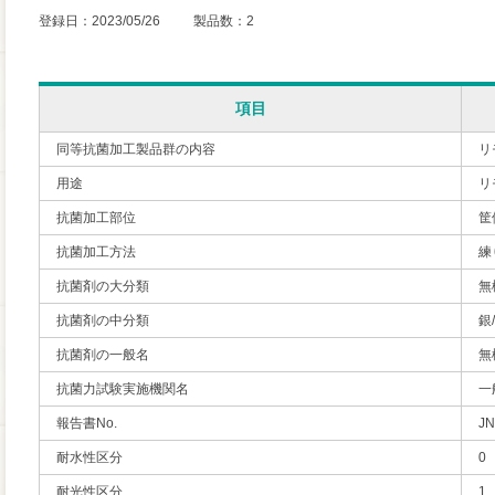
登録日：2023/05/26 製品数：2
項目
同等抗菌加工製品群の内容
リ
用途
リ
抗菌加工部位
筐
抗菌加工方法
練
抗菌剤の大分類
無
抗菌剤の中分類
銀
抗菌剤の一般名
無
抗菌力試験実施機関名
一
報告書No.
JN
耐水性区分
0
耐光性区分
1