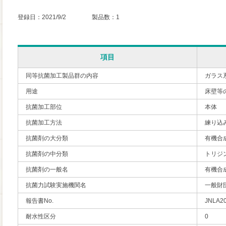
登録日：2021/9/2 製品数：1
項目
同等抗菌加工製品群の内容
ガラス
用途
床壁等
抗菌加工部位
本体
抗菌加工方法
練り込
抗菌剤の大分類
有機合
抗菌剤の中分類
トリジ
抗菌剤の一般名
有機合
抗菌力試験実施機関名
一般財
報告書No.
JNLA2
耐水性区分
0