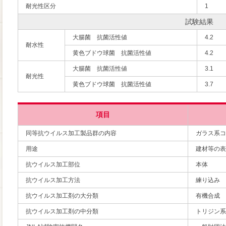
耐光性区分
1
試験結果
大腸菌 抗菌活性値
4.2
耐水性
黄色ブドウ球菌 抗菌活性値
4.2
大腸菌 抗菌活性値
3.1
耐光性
黄色ブドウ球菌 抗菌活性値
3.7
項目
同等抗ウイルス加工製品群の内容
ガラス系コ
用途
建材等の表
抗ウイルス加工部位
本体
抗ウイルス加工方法
練り込み
抗ウイルス加工剤の大分類
有機合成
抗ウイルス加工剤の中分類
トリジン系