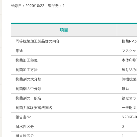
登録日：2020/10/22 製品数：1
項目
同等抗菌加工製品群の内容
抗菌PP
用途
マスクケ
抗菌加工部位
本体印刷
抗菌加工方法
練り込み
抗菌剤の大分類
無機抗菌
抗菌剤の中分類
銀系
抗菌剤の一般名
銀ゼオラ
抗菌力試験実施機関名
一般財団
報告書No.
N20KB-0
耐水性区分
0
耐光性区分
1