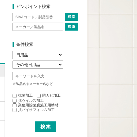
ピンポイント検索
条件検索
※製品名やメーカー名など
抗菌加工
防カビ加工
抗ウイルス加工
業務用除菌膜施工用塗材
抗バイオフィルム加工