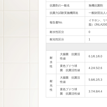
抗菌剤の一般名
無機抗菌剤
抗菌力試験実施機関名
一般財団法人
イヤホン、リモ
報告書No.
脂）/JNLA2
耐水性区分
0
耐光性区分
1
大腸菌 抗菌活
6.1/6.1/6.0
耐
性値
水
黄色ブドウ球
性
4.2/4.5/2.6
菌 抗菌活性値
大腸菌 抗菌活
5.8/6.2/5.3
耐
性値
光
黄色ブドウ球
性
3.7/4.8/4.4
菌 抗菌活性値