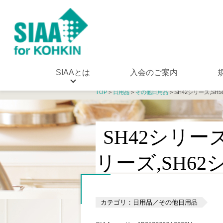
SIAAとは
入会のご案内
TOP
>
日用品
>
その他日用品
> SH42シリーズ,SH
SH42シリーズ
リーズ,SH62
カテゴリ：日用品／その他日用品