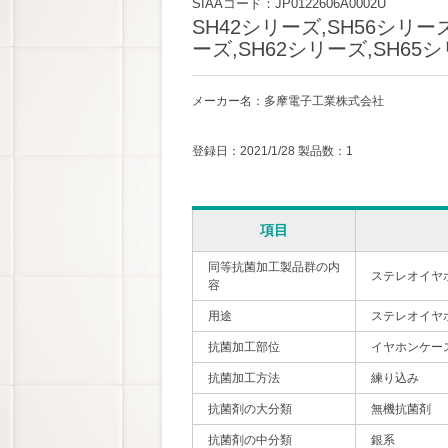
SIAAコード：JP0122606A0002U
SH42シリーズ,SH56シリーズ
ーズ,SH62シリーズ,SH65
メーカー名：多摩電子工業株式会社
登録日：2021/1/28 製品数：1
項目
同等抗菌加工製品群の内
ステレオイヤ
容
用途
ステレオイヤ
抗菌加工部位
イヤホンケー
抗菌加工方法
練り込み
抗菌剤の大分類
無機抗菌剤
抗菌剤の中分類
銀系