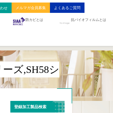
メルマガ会員募集
よくあるご質問
合わせ
防カビとは
抗バイオフィルムとは
リーズ,SH58シ
登録加工製品検索