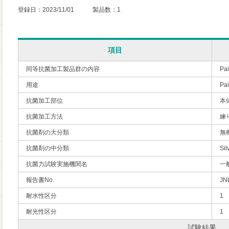
登録日：2023/11/01 製品数：1
項目
同等抗菌加工製品群の内容
Pai
用途
P
抗菌加工部位
本
抗菌加工方法
練
抗菌剤の大分類
無
抗菌剤の中分類
Sil
抗菌力試験実施機関名
一
報告書No.
JN
耐水性区分
1
耐光性区分
1
試験結果