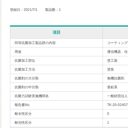
登録日：2021/7/1 製品数：1
項目
同等抗菌加工製品群の内容
コーティング
用途
通信機器、住
抗菌加工部位
塗工面
抗菌加工方法
塗装
抗菌剤の大分類
無機抗菌剤
抗菌剤の中分類
亜鉛系
抗菌力試験実施機関名
一般財団法人
報告書No.
TK-20-02407
耐水性区分
0
耐光性区分
1