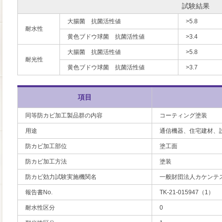
試験結果
大腸菌 抗菌活性値
>5.8
耐水性
黄色ブドウ球菌 抗菌活性値
>3.4
大腸菌 抗菌活性値
>5.8
耐光性
黄色ブドウ球菌 抗菌活性値
>3.7
項目
同等防カビ加工製品群の内容
コーティング塗装
用途
通信機器、住宅建材、
防カビ加工部位
塗工面
防カビ加工方法
塗装
防カビ効力試験実施機関名
一般財団法人カケンテ
報告書No.
TK-21-015947（1）
耐水性区分
0