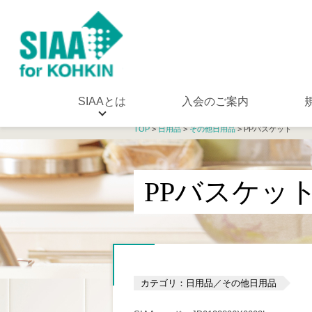
SIAAとは
入会のご案内
TOP
>
日用品
>
その他日用品
> PPバスケット
PPバスケッ
カテゴリ：日用品／その他日用品