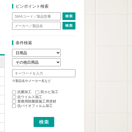
ピンポイント検索
条件検索
※製品名やメーカー名など
抗菌加工
防カビ加工
抗ウイルス加工
業務用除菌膜施工用塗材
抗バイオフィルム加工