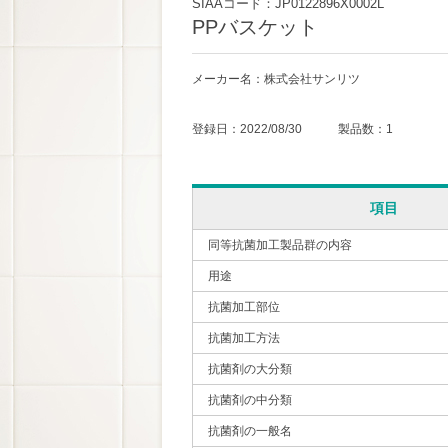
SIAAコード：JP0122896X0002L
PPバスケット
メーカー名：株式会社サンリツ
登録日：2022/08/30 製品数：1
項目
同等抗菌加工製品群の内容
用途
抗菌加工部位
抗菌加工方法
抗菌剤の大分類
抗菌剤の中分類
抗菌剤の一般名