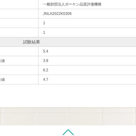
一般財団法人ボーケン品質評価機構
JNLA2022K0306
1
1
試験結果
5.4
性値
3.9
6.2
性値
4.7