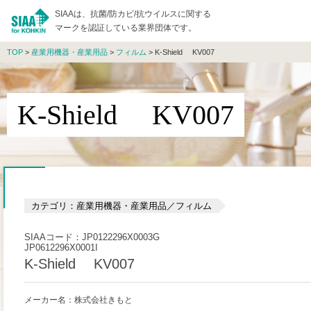
SIAAは、抗菌/防カビ/抗ウイルスに関する
マークを認証している業界団体です。
TOP
>
産業用機器・産業用品
>
フィルム
> K-Shield KV007
K-Shield KV007
カテゴリ：産業用機器・産業用品／フィルム
SIAAコード：JP0122296X0003G
JP0612296X0001I
K-Shield KV007
メーカー名：株式会社きもと