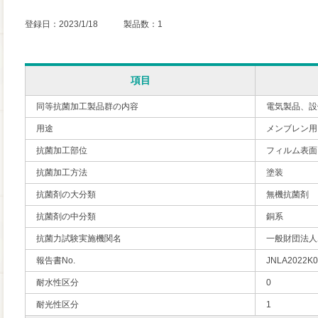
登録日：2023/1/18 製品数：1
項目
同等抗菌加工製品群の内容
電気製品、設
用途
メンブレン用
抗菌加工部位
フィルム表面
抗菌加工方法
塗装
抗菌剤の大分類
無機抗菌剤
抗菌剤の中分類
銅系
抗菌力試験実施機関名
一般財団法人
報告書No.
JNLA2022K0
耐水性区分
0
耐光性区分
1