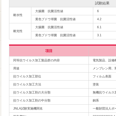
試験結果
大腸菌 抗菌活性値
6
耐水性
黄色ブドウ球菌 抗菌活性値
4.2
大腸菌 抗菌活性値
6.1
耐光性
黄色ブドウ球菌 抗菌活性値
3.1
項目
同等抗ウイルス加工製品群の内容
電気製品、設備
用途
メンブレン用、
抗ウイルス加工部位
フィルム表面
抗ウイルス加工方法
塗装
抗ウイルス加工剤の大分類
無機抗ウイルス
抗ウイルス加工剤の中分類
銅系
JNLA試験実施機関名
一般財団法人ボ