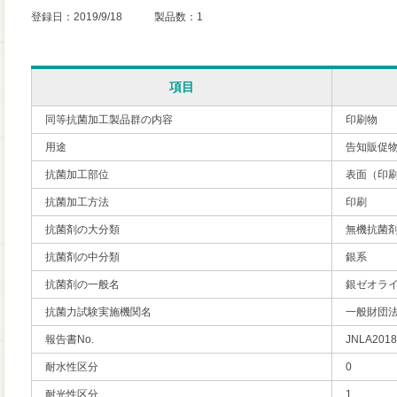
登録日：2019/9/18 製品数：1
項目
同等抗菌加工製品群の内容
印刷物
用途
告知販促
抗菌加工部位
表面（印
抗菌加工方法
印刷
抗菌剤の大分類
無機抗菌
抗菌剤の中分類
銀系
抗菌剤の一般名
銀ゼオラ
抗菌力試験実施機関名
一般財団
報告書No.
JNLA2018
耐水性区分
0
耐光性区分
1