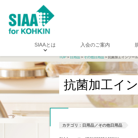
SIAAとは
入会のご案内
TOP
>
日用品
>
その他日用品
> 抗菌加工インソー
抗菌加工イ
カテゴリ：日用品／その他日用品