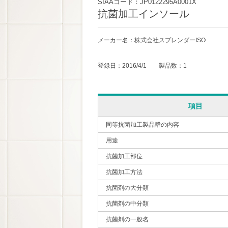
SIAAコード：JP0122295A0001X
抗菌加工インソール
メーカー名：株式会社スプレンダーISO
登録日：2016/4/1 製品数：1
項目
同等抗菌加工製品群の内容
用途
抗菌加工部位
抗菌加工方法
抗菌剤の大分類
抗菌剤の中分類
抗菌剤の一般名