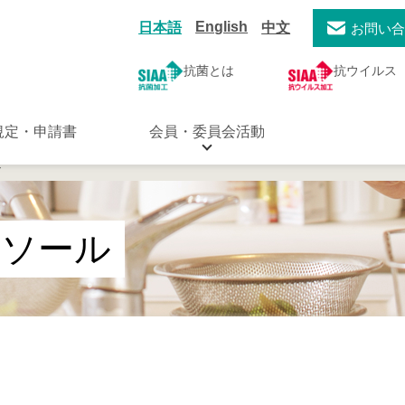
English
日本語
中文
お問い
抗菌とは
抗ウイルス
規定・申請書
会員・委員会活動
ル
ンソール