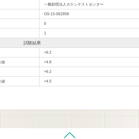
一般財団法人カケンテストセンター
OS-15-062856
0
1
試験結果
>6.2
性値
>4.6
>6.2
性値
>4.5