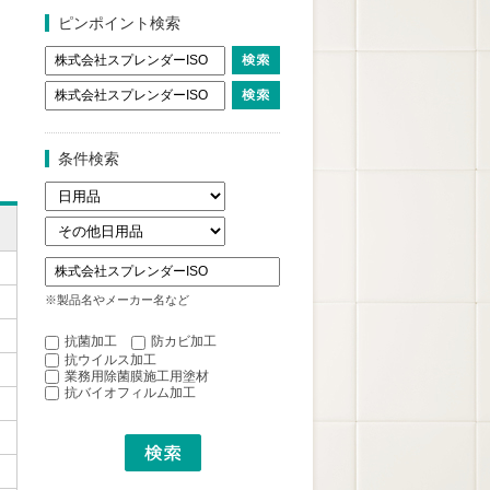
ピンポイント検索
条件検索
※製品名やメーカー名など
抗菌加工
防カビ加工
抗ウイルス加工
業務用除菌膜施工用塗材
抗バイオフィルム加工