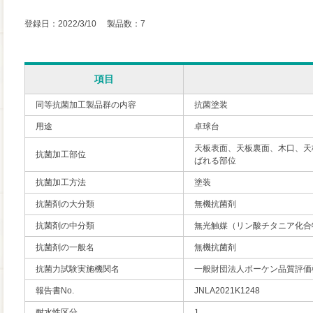
登録日：2022/3/10 製品数：7
項目
同等抗菌加工製品群の内容
抗菌塗装
用途
卓球台
天板表面、天板裏面、木口、天
抗菌加工部位
ばれる部位
抗菌加工方法
塗装
抗菌剤の大分類
無機抗菌剤
抗菌剤の中分類
無光触媒（リン酸チタニア化合
抗菌剤の一般名
無機抗菌剤
抗菌力試験実施機関名
一般財団法人ボーケン品質評価
報告書No.
JNLA2021K1248
耐水性区分
1