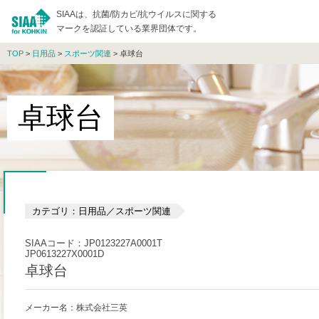
SIAAは、抗菌/防カビ/抗ウイルスに関する
マークを認証している業界団体です。
TOP
>
日用品
>
スポーツ関連
> 卓球台
卓球台
カテゴリ：日用品／スポーツ関連
SIAAコード：JP0123227A0001T
JP0613227X0001D
卓球台
メーカー名：株式会社三英