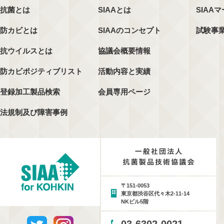
抗菌とは
SIAAとは
SIAA
防カビとは
SIAAのコンセプト
試験事
抗ウイルスとは
協議会概要情報
防カビポジティブリスト
活動内容と実績
登録加工製品検索
会員専用ページ
法規制及び障害事例
〒151-0053
東京都渋谷区代々木2-11-14
NKビル5階