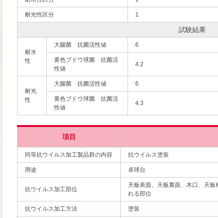
耐光性区分
1
試験結果
大腸菌 抗菌活性値
6
耐水
黄色ブドウ球菌 抗菌活
性
4.2
性値
大腸菌 抗菌活性値
6
耐光
黄色ブドウ球菌 抗菌活
性
4.3
性値
項目
同等抗ウイルス加工製品群の内容
抗ウイルス塗装
用途
卓球台
天板表面、天板裏面、木口、天板
抗ウイルス加工部位
れる部位
抗ウイルス加工方法
塗装