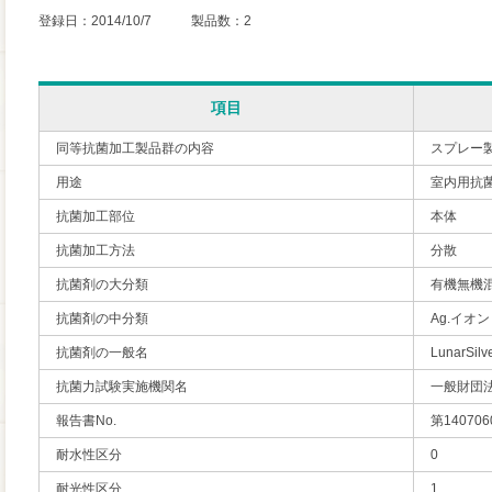
登録日：2014/10/7 製品数：2
項目
同等抗菌加工製品群の内容
スプレー
用途
室内用抗
抗菌加工部位
本体
抗菌加工方法
分散
抗菌剤の大分類
有機無機
抗菌剤の中分類
Ag.イオン
抗菌剤の一般名
LunarSilv
抗菌力試験実施機関名
一般財団
報告書No.
第140706
耐水性区分
0
耐光性区分
1