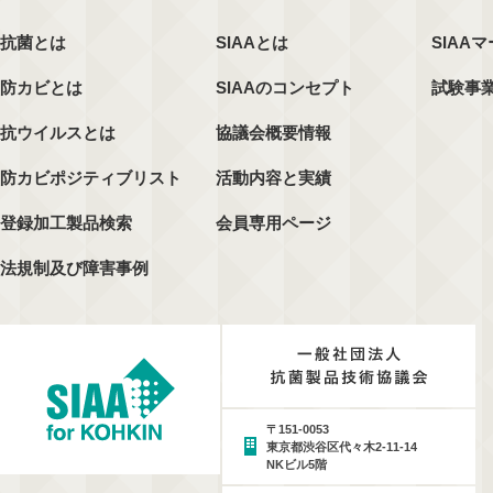
抗菌とは
SIAAとは
SIAA
防カビとは
SIAAのコンセプト
試験事
抗ウイルスとは
協議会概要情報
防カビポジティブリスト
活動内容と実績
登録加工製品検索
会員専用ページ
法規制及び障害事例
〒151-0053
東京都渋谷区代々木2-11-14
NKビル5階