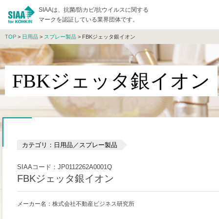
SIAAは、抗菌/防カビ/抗ウイルスに関する
マークを認証している業界団体です。
TOP
>
日用品
>
スプレー製品
> FBKジェッタ銀イオン
FBKジェッタ銀イオン
カテゴリ：日用品／スプレー製品
SIAAコード：JP0112262A0001Q
FBKジェッタ銀イオン
メーカー名：株式会社不動産ビジネス研究所