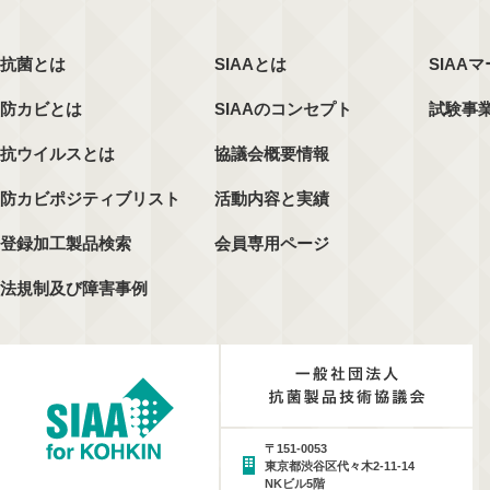
抗菌とは
SIAAとは
SIAA
防カビとは
SIAAのコンセプト
試験事
抗ウイルスとは
協議会概要情報
防カビポジティブリスト
活動内容と実績
登録加工製品検索
会員専用ページ
法規制及び障害事例
〒151-0053
東京都渋谷区代々木2-11-14
NKビル5階