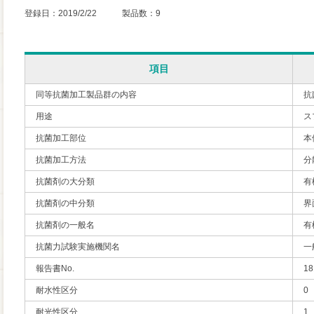
登録日：2019/2/22 製品数：9
項目
同等抗菌加工製品群の内容
抗
用途
ス
抗菌加工部位
本
抗菌加工方法
分
抗菌剤の大分類
有
抗菌剤の中分類
界
抗菌剤の一般名
有
抗菌力試験実施機関名
一
報告書No.
18
耐水性区分
0
耐光性区分
1