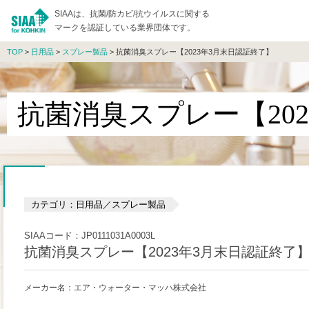
SIAAは、抗菌/防カビ/抗ウイルスに関する
マークを認証している業界団体です。
TOP
>
日用品
>
スプレー製品
> 抗菌消臭スプレー【2023年3月末日認証終了】
抗菌消臭スプレー【20
カテゴリ：日用品／スプレー製品
SIAAコード：JP0111031A0003L
抗菌消臭スプレー【2023年3月末日認証終了
メーカー名：エア・ウォーター・マッハ株式会社