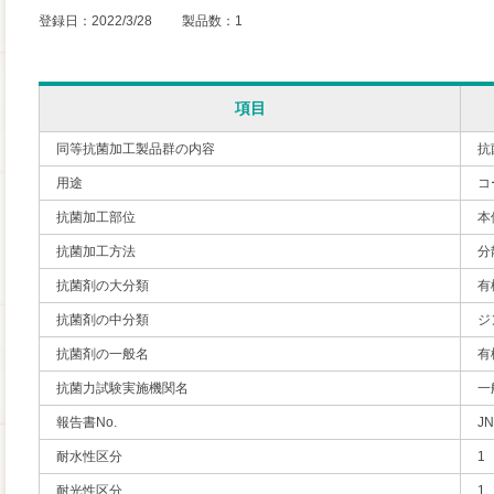
登録日：2022/3/28 製品数：1
項目
同等抗菌加工製品群の内容
抗
用途
コ
抗菌加工部位
本
抗菌加工方法
分
抗菌剤の大分類
有
抗菌剤の中分類
ジ
抗菌剤の一般名
有
抗菌力試験実施機関名
一
報告書No.
JN
耐水性区分
1
耐光性区分
1