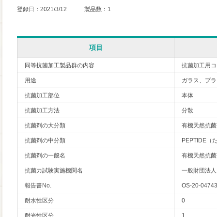
登録日：2021/3/12 製品数：1
項目
同等抗菌加工製品群の内容
抗菌加工用コ
用途
ガラス、プラ
抗菌加工部位
本体
抗菌加工方法
分散
抗菌剤の大分類
有機天然抗菌
抗菌剤の中分類
PEPTIDE
抗菌剤の一般名
有機天然抗菌
抗菌力試験実施機関名
一般財団法人
報告書No.
OS-20-04743
耐水性区分
0
耐光性区分
1