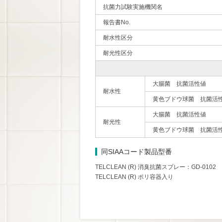
抗菌力試験実施機関名
報告書No.
耐水性区分
耐光性区分
大腸菌 抗菌活性値
耐水性
黄色ブドウ球菌 抗菌活
大腸菌 抗菌活性値
耐光性
黄色ブドウ球菌 抗菌活
同SIAAコード製品型番
TELCLEAN (R) 消臭抗菌スプレー：GD-0102
TELCLEAN (R) ポリ容器入り