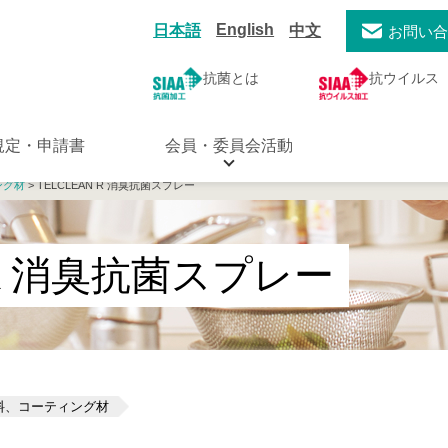
English
日本語
中文
お問い
抗菌とは
抗ウイルス
規定・申請書
会員・委員会活動
ング材
> TELCLEAN R 消臭抗菌スプレー
N R 消臭抗菌スプレー
料、コーティング材