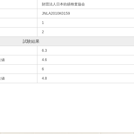
財団法人日本紡績検査協会
JNLA2010K0159
1
2
試験結果
6.3
性値
4.6
6
性値
4.8