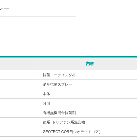
プレー
内容
抗菌コーティング材
消臭抗菌スプレー
本体
分散
有機無機混合抗菌剤
銀系･トリアジン系混合物
GEOTECT CORE(ジオテクトコア）