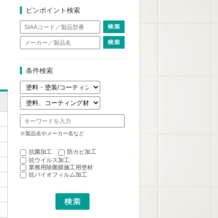
ピンポイント検索
条件検索
※製品名やメーカー名など
抗菌加工
防カビ加工
抗ウイルス加工
業務用除菌膜施工用塗材
抗バイオフィルム加工