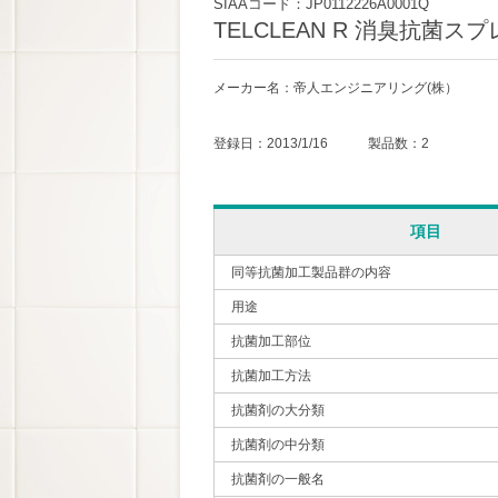
SIAAコード：JP0112226A0001Q
TELCLEAN R 消臭抗菌ス
メーカー名：帝人エンジニアリング(株）
登録日：2013/1/16 製品数：2
項目
同等抗菌加工製品群の内容
用途
抗菌加工部位
抗菌加工方法
抗菌剤の大分類
抗菌剤の中分類
抗菌剤の一般名