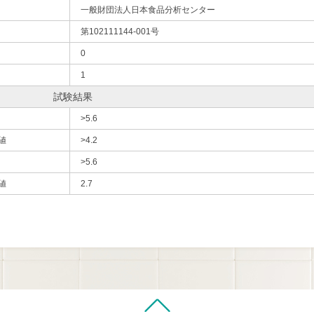
一般財団法人日本食品分析センター
第102111144-001号
0
1
試験結果
>5.6
値
>4.2
>5.6
値
2.7