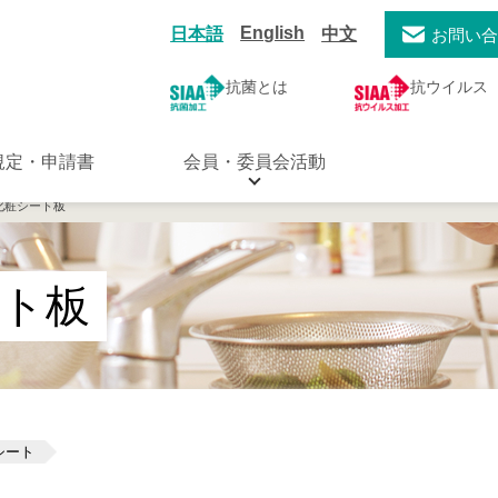
English
日本語
中文
お問い
抗菌とは
抗ウイルス
規定・申請書
会員・委員会活動
化粧シート板
ート板
シート