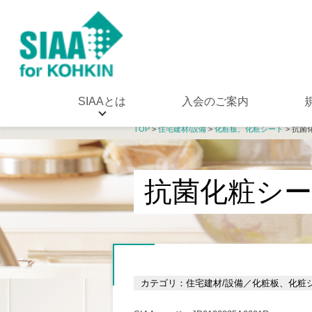
SIAAとは
入会のご案内
TOP
>
住宅建材/設備
>
化粧板、化粧シート
> 抗菌
抗菌化粧シ
カテゴリ：住宅建材/設備／化粧板、化粧