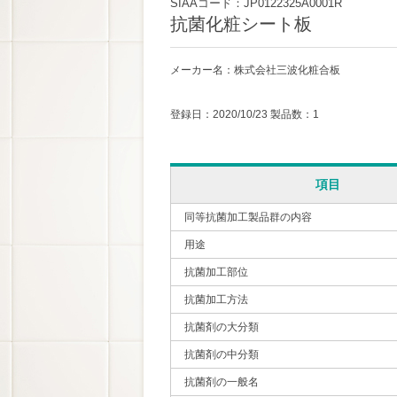
SIAAコード：JP0122325A0001R
抗菌化粧シート板
メーカー名：株式会社三波化粧合板
登録日：2020/10/23 製品数：1
項目
同等抗菌加工製品群の内容
用途
抗菌加工部位
抗菌加工方法
抗菌剤の大分類
抗菌剤の中分類
抗菌剤の一般名