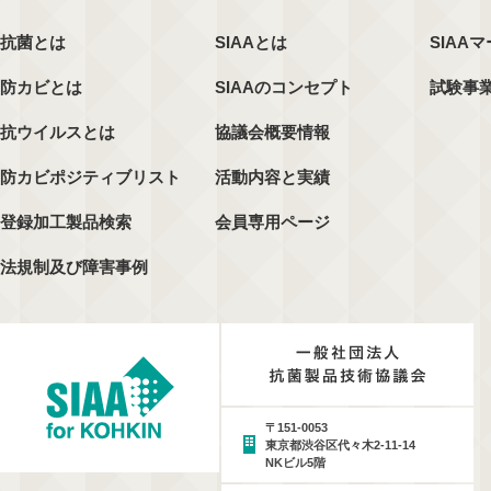
抗菌とは
SIAAとは
SIAA
防カビとは
SIAAのコンセプト
試験事
抗ウイルスとは
協議会概要情報
防カビポジティブリスト
活動内容と実績
登録加工製品検索
会員専用ページ
法規制及び障害事例
〒151-0053
東京都渋谷区代々木2-11-14
NKビル5階