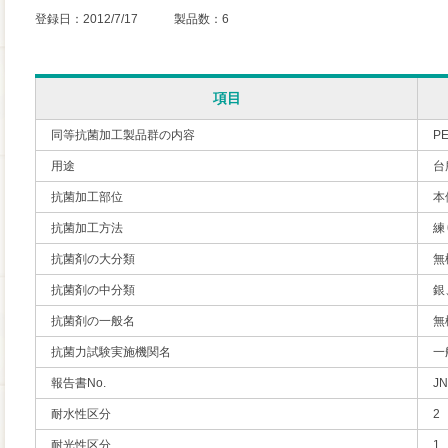
登録日：2012/7/17 製品数：6
項目
同等抗菌加工製品群の内容
P
用途
台
抗菌加工部位
本
抗菌加工方法
練
抗菌剤の大分類
無
抗菌剤の中分類
銀
抗菌剤の一般名
無
抗菌力試験実施機関名
一
報告書No.
JN
耐水性区分
2
耐光性区分
1