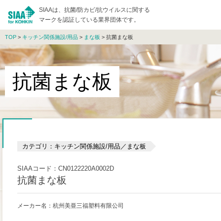
SIAAは、抗菌/防カビ/抗ウイルスに関する
マークを認証している業界団体です。
TOP
>
キッチン関係施設/用品
>
まな板
> 抗菌まな板
抗菌まな板
カテゴリ：キッチン関係施設/用品／まな板
SIAAコード：CN0122220A0002D
抗菌まな板
メーカー名：杭州美亜三福塑料有限公司