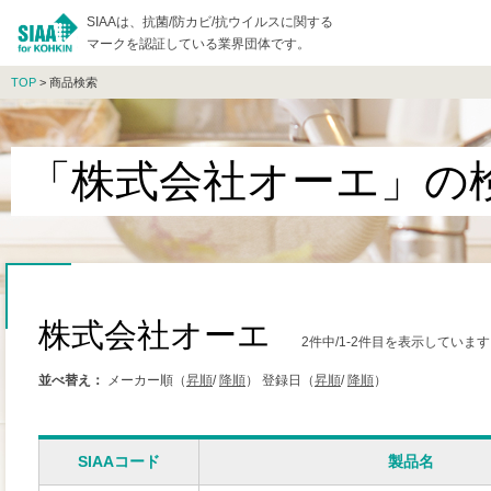
SIAAは、抗菌/防カビ/抗ウイルスに関する
マークを認証している業界団体です。
TOP
> 商品検索
「株式会社オーエ」の
株式会社オーエ
2件中/1-2件目を表示しています
並べ替え：
メーカー順（
昇順
/
降順
）
登録日（
昇順
/
降順
）
SIAAコード
製品名