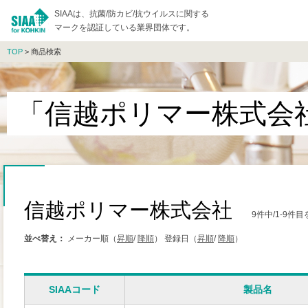
SIAAは、抗菌/防カビ/抗ウイルスに関する
マークを認証している業界団体です。
TOP
> 商品検索
「信越ポリマー株式会
信越ポリマー株式会社
9件中/1-9件
並べ替え：
メーカー順（
昇順
/
降順
）
登録日（
昇順
/
降順
）
SIAAコード
製品名