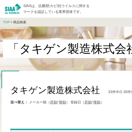
SIAAは、抗菌/防カビ/抗ウイルスに関する
マークを認証している業界団体です。
TOP
> 商品検索
「タキゲン製造株式会
タキゲン製造株式会社
33件中/1-3
並べ替え：
メーカー順（
昇順
/
降順
）
登録日（
昇順
/
降順
）