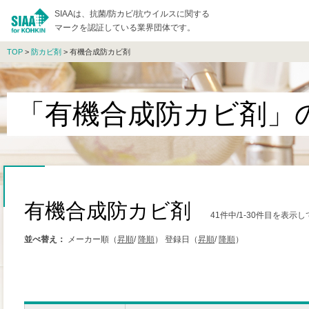
SIAAは、抗菌/防カビ/抗ウイルスに関する
マークを認証している業界団体です。
TOP
>
防カビ剤
> 有機合成防カビ剤
「有機合成防カビ剤」
有機合成防カビ剤
41件中/1-30件目を表示
並べ替え：
メーカー順（
昇順
/
降順
）
登録日（
昇順
/
降順
）