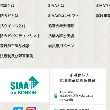
抗菌とは
SIAAとは
SIAA
防カビとは
SIAAのコンセプト
試験事
抗ウイルスとは
協議会概要情報
防カビポジティブリスト
活動内容と実績
登録加工製品検索
会員専用ページ
法規制及び障害事例
〒151-0053
東京都渋谷区代々木2-11-14
NKビル5階