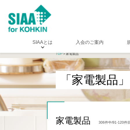
SIAAとは
入会のご案内
TOP
> 家電製品
「家電製品」
家電製品
306件中/91-12