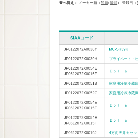
並べ替え：
メーカー順（
昇順
/
降順
）
登録日（
SIAAコード
JP0122072A0036Y
MC-SR39K
JP0122072X0039H
プライベート・
JP0122072X0054E
Ｅｏｌｉａ
JP0612072X0015F
JP0122072X0051B
家庭用冷凍冷蔵
JP0122072X0052C
家庭用冷凍冷蔵
JP0122072X0054E
Ｅｏｌｉａ
JP0612072X0015F
JP0122072X0054E
Ｅｏｌｉａ
JP0612072X0015F
JP0612072X0019J
4方向天井カセッ