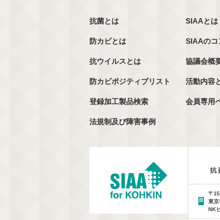
抗菌とは
SIAAとは
防カビとは
SIAAの
抗ウイルスとは
協議会概
防カビポジティブリスト
活動内容
登録加工製品検索
会員専用
法規制及び障害事例
〒15
東京
NK