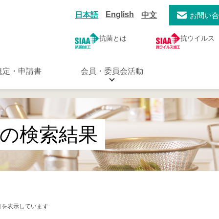
English
日本語
中文
お問い
抗菌とは
抗ウイルス
規定・申請書
会員・委員会活動
の検索結果
0件目を表示しています