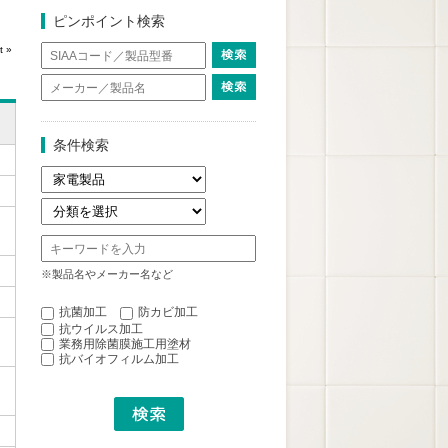
ピンポイント検索
t »
条件検索
※製品名やメーカー名など
抗菌加工
防カビ加工
抗ウイルス加工
業務用除菌膜施工用塗材
抗バイオフィルム加工