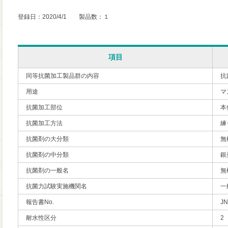
登録日：2020/4/1 製品数：１
項目
同等抗菌加工製品群の内容
抗
用途
マ
抗菌加工部位
本
抗菌加工方法
練
抗菌剤の大分類
無
抗菌剤の中分類
銀
抗菌剤の一般名
無
抗菌力試験実施機関名
一
報告書No.
JN
耐水性区分
2