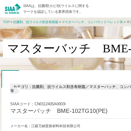
SIAAは、抗菌/防カビ/抗ウイルスに関する
マークを認証している業界団体です。
TOP
>
抗菌剤、抗ウイルス剤含有樹脂
>
マスターバッチ、コンパウンドペレット等
> マ
マスターバッチ BME-10
カテゴリ：抗菌剤、抗ウイルス剤含有樹脂／マスターバッチ、コンパ
等
SIAAコード：CN0112405A0003I
マスターバッチ BME-102TG10(PE)
メーカー名：江蘇万納普新材料科技有限公司