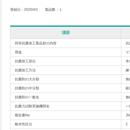
登録日：2020/4/1 製品数：１
項目
同等抗菌加工製品群の内容
抗
用途
マ
抗菌加工部位
本
抗菌加工方法
練
抗菌剤の大分類
無
抗菌剤の中分類
銀
抗菌剤の一般名
無
抗菌力試験実施機関名
一
報告書No.
JN
耐水性区分
2