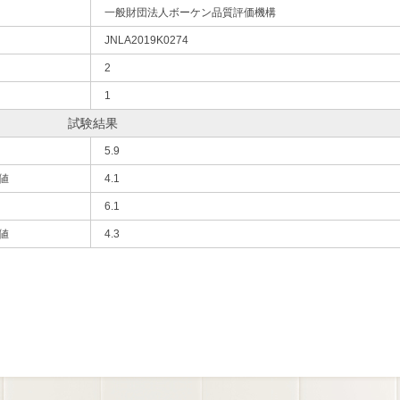
一般財団法人ボーケン品質評価機構
JNLA2019K0274
2
1
試験結果
5.9
値
4.1
6.1
値
4.3