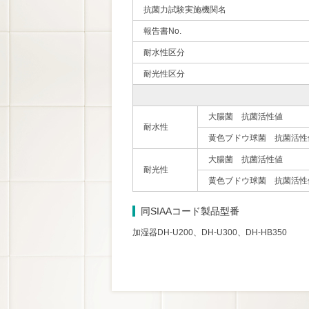
抗菌力試験実施機関名
報告書No.
耐水性区分
耐光性区分
大腸菌 抗菌活性値
耐水性
黄色ブドウ球菌 抗菌活性
大腸菌 抗菌活性値
耐光性
黄色ブドウ球菌 抗菌活性
同SIAAコード製品型番
加湿器DH-U200、DH-U300、DH-HB350