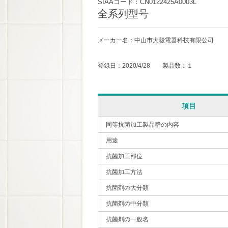
SIAAコード：CN0122425A0003L
全系列型号
メーカー名：中山市大毅電器科技有限公司
登録日：2020/4/28 製品数：１
項目
同等抗菌加工製品群の内容
用途
抗菌加工部位
抗菌加工方法
抗菌剤の大分類
抗菌剤の中分類
抗菌剤の一般名