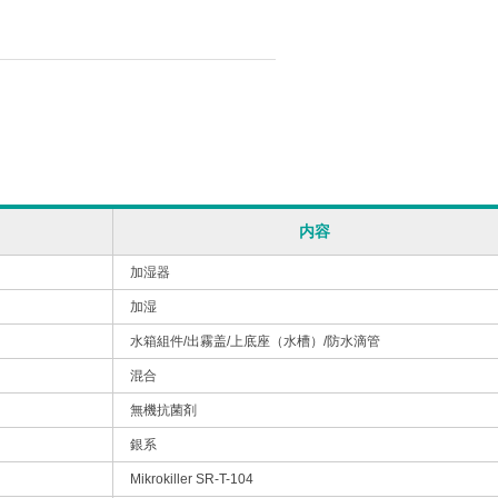
内容
加湿器
加湿
水箱組件/出霧盖/上底座（水槽）/防水滴管
混合
無機抗菌剤
銀系
Mikrokiller SR-T-104