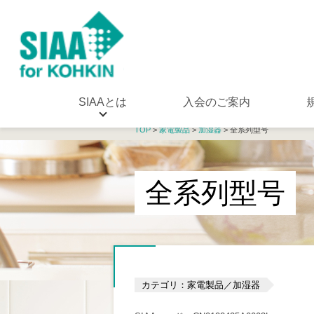
SIAAとは
入会のご案内
TOP
>
家電製品
>
加湿器
> 全系列型号
全系列型号
カテゴリ：家電製品／加湿器