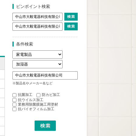
ピンポイント検索
条件検索
※製品名やメーカー名など
抗菌加工
防カビ加工
抗ウイルス加工
業務用除菌膜施工用塗材
抗バイオフィルム加工