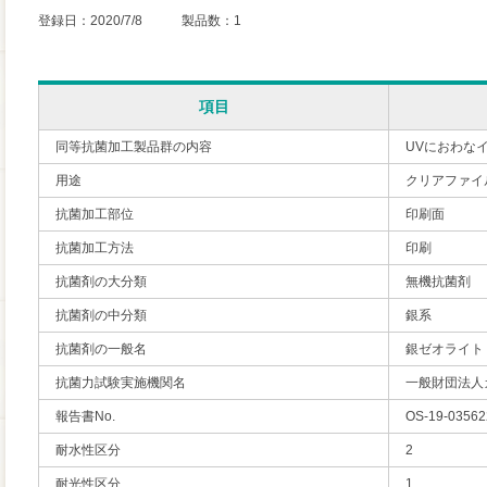
登録日：2020/7/8 製品数：1
項目
同等抗菌加工製品群の内容
UVにおわな
用途
クリアファイ
抗菌加工部位
印刷面
抗菌加工方法
印刷
抗菌剤の大分類
無機抗菌剤
抗菌剤の中分類
銀系
抗菌剤の一般名
銀ゼオライト
抗菌力試験実施機関名
一般財団法人
報告書No.
OS-19-03562
耐水性区分
2
耐光性区分
1