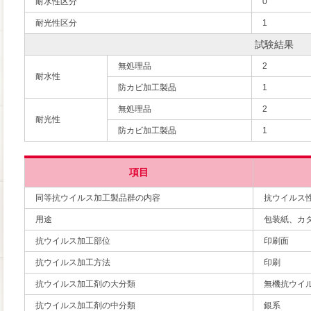
耐水性区分
0
耐光性区分
1
試験結果
無処理品
2
耐水性
防カビ加工製品
1
無処理品
2
耐光性
防カビ加工製品
1
項目
同等抗ウイルス加工製品群の内容
抗ウイルス
用途
包装紙、カ
抗ウイルス加工部位
印刷面
抗ウイルス加工方法
印刷
抗ウイルス加工剤の大分類
無機抗ウイ
抗ウイルス加工剤の中分類
銀系