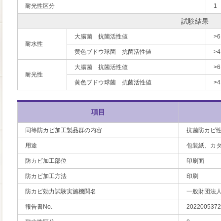
耐光性区分
1
試験結果
大腸菌 抗菌活性値
>6
耐水性
黄色ブドウ球菌 抗菌活性値
>4
大腸菌 抗菌活性値
>6
耐光性
黄色ブドウ球菌 抗菌活性値
>4
項目
同等防カビ加工製品群の内容
抗菌防カビ
用途
包装紙、カ
防カビ加工部位
印刷面
防カビ加工方法
印刷
防カビ効力試験実施機関名
一般財団法
報告書No.
2022005372