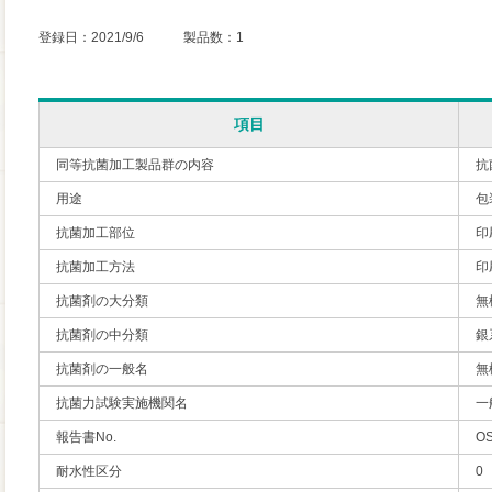
登録日：2021/9/6 製品数：1
項目
同等抗菌加工製品群の内容
抗
用途
包
抗菌加工部位
印
抗菌加工方法
印
抗菌剤の大分類
無
抗菌剤の中分類
銀
抗菌剤の一般名
無
抗菌力試験実施機関名
一
報告書No.
OS
耐水性区分
0