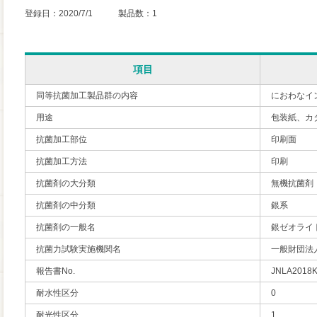
登録日：2020/7/1 製品数：1
項目
同等抗菌加工製品群の内容
におわなイ
用途
包装紙、カ
抗菌加工部位
印刷面
抗菌加工方法
印刷
抗菌剤の大分類
無機抗菌剤
抗菌剤の中分類
銀系
抗菌剤の一般名
銀ゼオライ
抗菌力試験実施機関名
一般財団法
報告書No.
JNLA2018
耐水性区分
0
耐光性区分
1