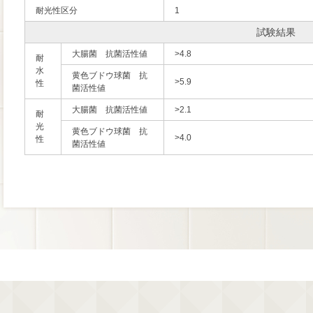
耐光性区分
1
試験結果
大腸菌 抗菌活性値
>4.8
耐
水
黄色ブドウ球菌 抗
>5.9
性
菌活性値
大腸菌 抗菌活性値
>2.1
耐
光
黄色ブドウ球菌 抗
>4.0
性
菌活性値