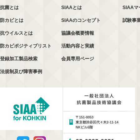
抗菌とは
SIAAとは
SIAA
防カビとは
SIAAのコンセプト
試験事
抗ウイルスとは
協議会概要情報
防カビポジティブリスト
活動内容と実績
登録加工製品検索
会員専用ページ
法規制及び障害事例
〒151-0053
東京都渋谷区代々木2-11-14
NKビル5階