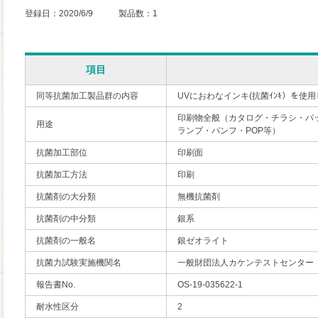
登録日：2020/6/9 製品数：1
項目
同等抗菌加工製品群の内容
UVにおわなインキ(抗菌ｲﾝｷ）を使
印刷物全般（カタログ・チラシ・パ
用途
ランプ・パンフ・POP等）
抗菌加工部位
印刷面
抗菌加工方法
印刷
抗菌剤の大分類
無機抗菌剤
抗菌剤の中分類
銀系
抗菌剤の一般名
銀ゼオライト
抗菌力試験実施機関名
一般財団法人カケンテストセンター
報告書No.
OS-19-035622-1
耐水性区分
2