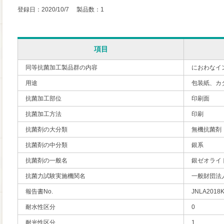
登録日：2020/10/7 製品数：1
項目
同等抗菌加工製品群の内容
におわなイ
用途
包装紙、カ
抗菌加工部位
印刷面
抗菌加工方法
印刷
抗菌剤の大分類
無機抗菌剤
抗菌剤の中分類
銀系
抗菌剤の一般名
銀ゼオライ
抗菌力試験実施機関名
一般財団法
報告書No.
JNLA2018
耐水性区分
0
耐光性区分
1